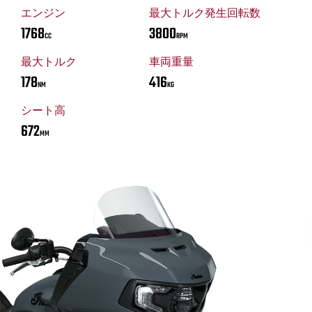
エンジン
最大トルク発生回転数
1768
3800
CC
RPM
最大トルク
車両重量
178
416
NM
KG
シート高
672
MM