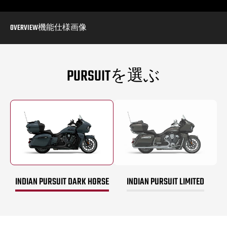
OVERVIEW
機能
仕様
画像
PURSUITを選ぶ
INDIAN PURSUIT DARK HORSE
INDIAN PURSUIT LIMITED