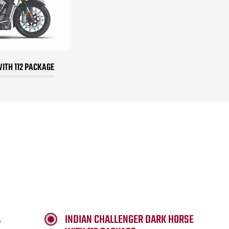
WITH 112 PACKAGE
INDIAN CHALLENGER DARK HORSE