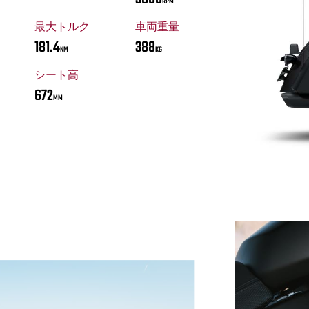
RPM
最大トルク
車両重量
181.4
388
NM
KG
シート高
672
MM