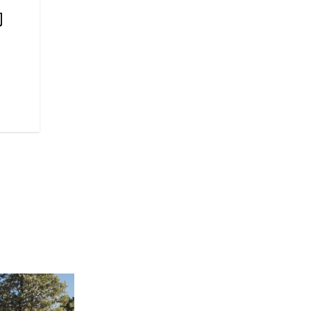
動
レイン、スタンダード、スポー
ら選び、あなたのライディング
った走行ができます。リアシリ
機能は、バイクが停止している
に停止させ、低速走行時の快適