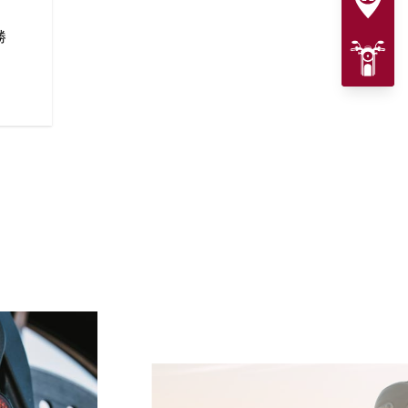
112 cu-in PowerPlusエ
ラインドスポットウォーニング
ルドコントロール、電子制御ブ
勝
の先進的な安全機能が揃ってい
シーンでも危険回避と安全性が